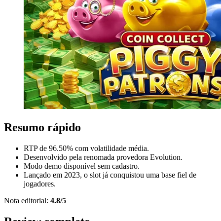
Resumo rápido
RTP de 96.50% com volatilidade média.
Desenvolvido pela renomada provedora Evolution.
Modo demo disponível sem cadastro.
Lançado em 2023, o slot já conquistou uma base fiel de
jogadores.
Nota editorial:
4.8/5