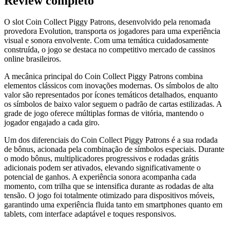
Review completo
O slot Coin Collect Piggy Patrons, desenvolvido pela renomada
provedora Evolution, transporta os jogadores para uma experiência
visual e sonora envolvente. Com uma temática cuidadosamente
construída, o jogo se destaca no competitivo mercado de cassinos
online brasileiros.
A mecânica principal do Coin Collect Piggy Patrons combina
elementos clássicos com inovações modernas. Os símbolos de alto
valor são representados por ícones temáticos detalhados, enquanto
os símbolos de baixo valor seguem o padrão de cartas estilizadas. A
grade de jogo oferece múltiplas formas de vitória, mantendo o
jogador engajado a cada giro.
Um dos diferenciais do Coin Collect Piggy Patrons é a sua rodada
de bônus, acionada pela combinação de símbolos especiais. Durante
o modo bônus, multiplicadores progressivos e rodadas grátis
adicionais podem ser ativados, elevando significativamente o
potencial de ganhos. A experiência sonora acompanha cada
momento, com trilha que se intensifica durante as rodadas de alta
tensão. O jogo foi totalmente otimizado para dispositivos móveis,
garantindo uma experiência fluida tanto em smartphones quanto em
tablets, com interface adaptável e toques responsivos.