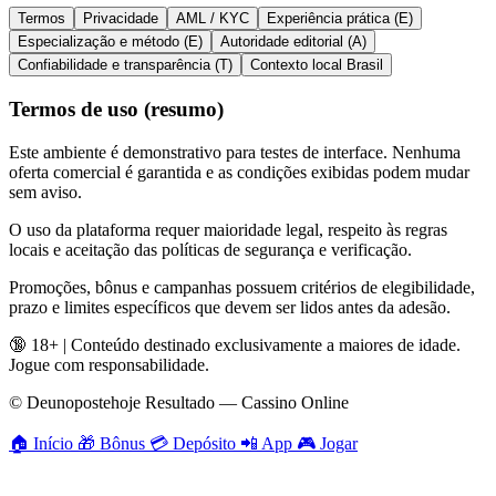
Termos
Privacidade
AML / KYC
Experiência prática (E)
Especialização e método (E)
Autoridade editorial (A)
Confiabilidade e transparência (T)
Contexto local Brasil
Termos de uso (resumo)
Este ambiente é demonstrativo para testes de interface. Nenhuma
oferta comercial é garantida e as condições exibidas podem mudar
sem aviso.
O uso da plataforma requer maioridade legal, respeito às regras
locais e aceitação das políticas de segurança e verificação.
Promoções, bônus e campanhas possuem critérios de elegibilidade,
prazo e limites específicos que devem ser lidos antes da adesão.
🔞 18+ | Conteúdo destinado exclusivamente a maiores de idade.
Jogue com responsabilidade.
© Deunopostehoje Resultado — Cassino Online
🏠
Início
🎁
Bônus
💳
Depósito
📲
App
🎮
Jogar