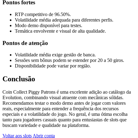
Pontos fortes
RTP competitivo de 96.50%.
Volatilidade média adequada para diferentes perfis.
Modo demo disponível para testes.
Temática envolvente e visual de alta qualidade.
Pontos de atenção
Volatilidade média exige gestão de banca.
Sessões sem bônus podem se estender por 20 a 50 giros.
Disponibilidade pode variar por região.
Conclusão
Coin Collect Piggy Patrons é uma excelente adição ao catálogo da
Evolution, combinando visual atraente com mecânicas sólidas.
Recomendamos testar o modo demo antes de jogar com valores
reais, especialmente para entender a frequência dos recursos
especiais e a volatilidade do jogo. No geral, é uma ótima escolha
tanto para jogadores casuais quanto para entusiastas de slots que
buscam variedade e qualidade na plataforma.
Voltar aos slots
Abrir conta