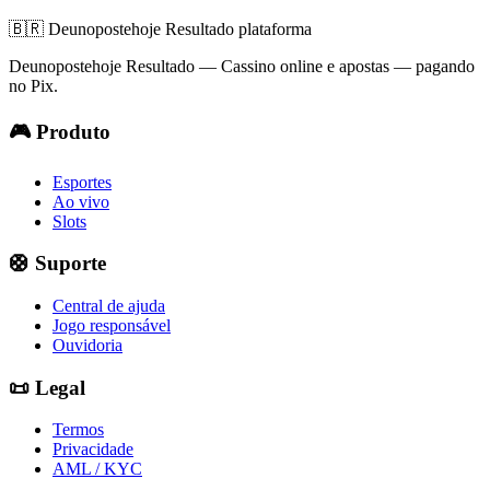
🇧🇷 Deunopostehoje Resultado plataforma
Deunopostehoje Resultado — Cassino online e apostas — pagando
no Pix.
🎮
Produto
Esportes
Ao vivo
Slots
🛟
Suporte
Central de ajuda
Jogo responsável
Ouvidoria
📜
Legal
Termos
Privacidade
AML / KYC